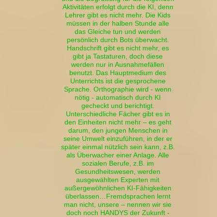
Aktivitäten erfolgt durch die KI, denn
Lehrer gibt es nicht mehr. Die Kids
müssen in der halben Stunde alle
das Gleiche tun und werden
persönlich durch Bots überwacht.
Handschrift gibt es nicht mehr, es
gibt ja Tastaturen, doch diese
werden nur in Ausnahmefällen
benutzt. Das Hauptmedium des
Unterrichts ist die gesprochene
Sprache. Orthographie wird - wenn
nötig - automatisch durch KI
gecheckt und berichtigt.
Unterschiedliche Fächer gibt es in
den Einheiten nicht mehr – es geht
darum, den jungen Menschen in
seine Umwelt einzuführen, in der er
später einmal nützlich sein kann, z.B.
als Überwacher einer Anlage. Alle
sozialen Berufe, z.B. im
Gesundheitswesen, werden
ausgewählten Experten mit
außergewöhnlichen KI-Fähigkeiten
überlassen…Fremdsprachen lernt
man nicht, unsere – nennen wir sie
doch noch HANDYS der Zukunft -