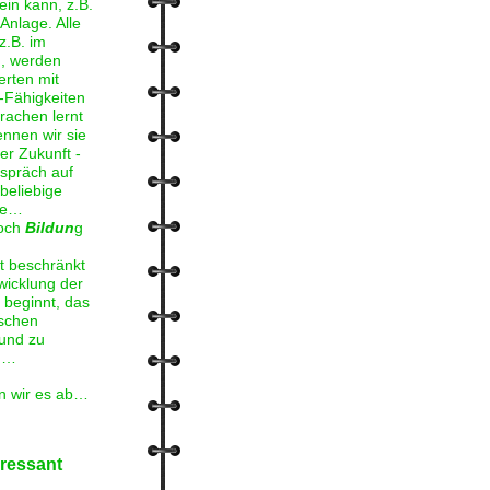
ein kann, z.B.
Anlage. Alle
z.B. im
, werden
rten mit
-Fähigkeiten
achen lernt
ennen wir sie
r Zukunft -
spräch auf
beliebige
he…
noch
Bildun
g
t beschränkt
wicklung der
s beginnt, das
schen
und zu
n…
n wir es ab…
eressant