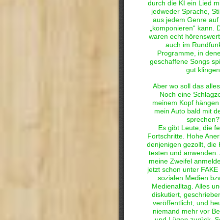
durch die KI ein Lied m
jedweder Sprache, S
aus jedem Genre auf
„komponieren“ kann. D
waren echt hörenswert
auch im Rundfun
Programme, in dene
geschaffene Songs spie
gut klingen
Aber wo soll das alle
Noch eine Schlagzei
meinem Kopf hängen b
mein Auto bald mit de
sprechen?
Es gibt Leute, die f
Fortschritte. Hohe Ane
denjenigen gezollt, die 
testen und anwenden. 
meine Zweifel anmelde
jetzt schon unter FAK
sozialen Medien bz
Medienalltag. Alles un
diskutiert, geschriebe
veröffentlicht, und he
niemand mehr vor Be
und Lügen zurück, S