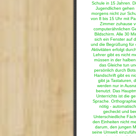
Schule in 15 Jahren. D
Jugendlichen gehen 
morgens nicht zur Schul
von 8 bis 15 Uhr mit Pa
Zimmer zuhause v
computerähnlichen Ge
Bildschirm. Alle 30 Mi
sich ein Fenster auf
und die Begrüßung für 
Aktivitäten erfolgt durc
Lehrer gibt es nicht m
müssen in der halben
das Gleiche tun u
persönlich durch Bot
Handschrift gibt es ni
gibt ja Tastaturen, 
werden nur in Ausn
benutzt. Das Haupt
Unterrichts ist die 
Sprache. Orthographie
nötig - automatisch
gecheckt und beri
Unterschiedliche Fäche
den Einheiten nicht me
darum, den jungen M
seine Umwelt einzuführ