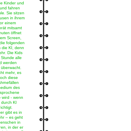
ie Kinder und
und fahren
e. Sie sitzen
usen in ihrem
or einem
rät mitsamt
nuten öffnet
 dem Screen,
die folgenden
h die KI, denn
ehr. Die Kids
 Stunde alle
nd werden
s überwacht.
cht mehr, es
doch diese
ahmefällen
medium des
gesprochene
 wird - wenn
 durch KI
chtigt.
r gibt es in
hr – es geht
enschen in
en, in der er