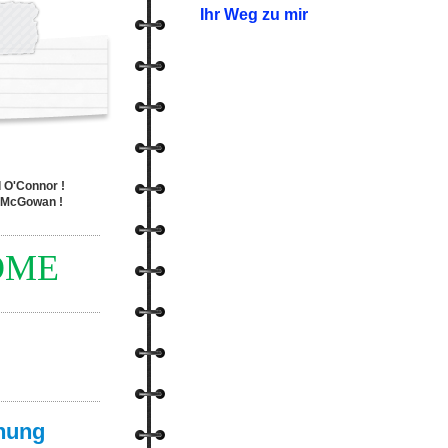
Ihr Weg zu mir
 O'Connor !
e McGowan !
OME
nung