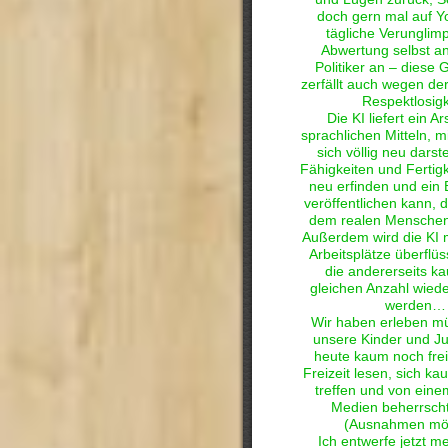
doch gern mal auf Y
tägliche Verunglim
Abwertung selbst a
Politiker an – diese 
zerfällt auch wegen de
Respektlosigk
Die KI liefert ein A
sprachlichen Mitteln, 
sich völlig neu darst
Fähigkeiten und Fertigke
neu erfinden und ein B
veröffentlichen kann, d
dem realen Menschen 
Außerdem wird die KI
Arbeitsplätze überflü
die andererseits ka
gleichen Anzahl wied
werden…
Wir haben erleben m
unsere Kinder und J
heute kaum noch freiw
Freizeit lesen, sich k
treffen und von ein
Medien beherrsch
(Ausnahmen mög
Ich entwerfe jetzt me