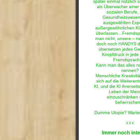
später einmal nützlich s
als Überwacher einer 
sozialen Berufe, 
Gesundheitswesen
ausgewählten Expe
außergewöhnlichen KI
überlassen…Fremdspr
man nicht, unsere – n
doch noch HANDYS de
übersetzen jedes Ge
Knopfdruck in jede 
Fremdsprac
Kann man das alles 
nennen?
Menschliche Kreativitä
sich auf die Weiterent
KI, und die KI ihrerseit
Leben der Men
einzuschränken 
beherrsche
Dumme Utopie? Warte
x x x
Immer noch int