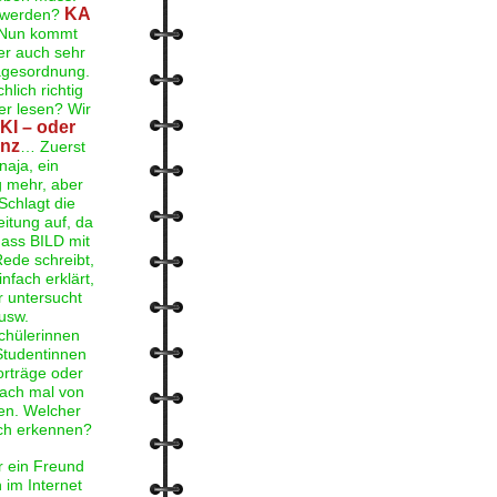
KA
t werden?
Nun kommt
er auch sehr
Tagesordnung.
lich richtig
r lesen? Wir
KI
– oder
enz
… Zuerst
naja, ein
g mehr, aber
Schlagt die
eitung auf, da
dass BILD mit
Rede schreibt,
infach erklärt,
r untersucht
 usw.
chülerinnen
Studentinnen
orträge oder
nfach mal von
sen. Welcher
ch erkennen?
ir ein Freund
 im Internet