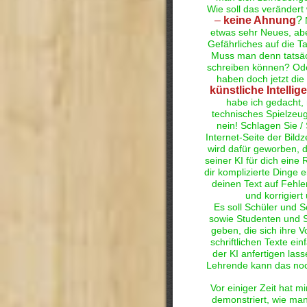
Wie soll das veränder
–
keine Ahnung
?
etwas sehr Neues, ab
Gefährliches auf die 
Muss man denn tatsäch
schreiben können? Ode
haben doch jetzt die
künstliche Intellig
habe ich gedacht, 
technisches Spielzeu
nein! Schlagen Sie / 
Internet-Seite der Bildz
wird dafür geworben, 
seiner KI für dich eine 
dir komplizierte Dinge e
deinen Text auf Fehle
und korrigiert
Es soll Schüler und S
sowie Studenten und 
geben, die sich ihre V
schriftlichen Texte ei
der KI anfertigen las
Lehrende kann das no
Vor einiger Zeit hat m
demonstriert, wie man