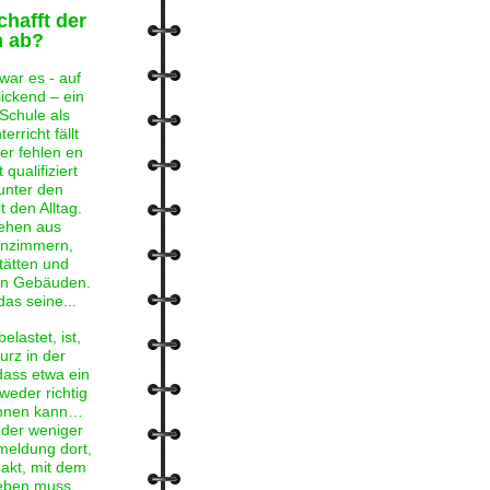
chafft der
h ab?
war es - auf
ickend – ein
Schule als
erricht fällt
er fehlen en
qualifiziert
unter den
 den Alltag.
tehen aus
enzimmern,
tätten und
en Gebäuden.
as seine...
lastet, ist,
urz in der
dass etwa ein
 weder richtig
echnen kann…
oder weniger
meldung dort,
Fakt, mit dem
eben muss.