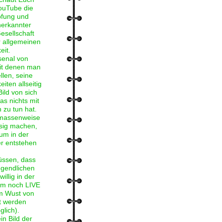
ouTube die
pfung und
nerkannter
Gesellschaft
r allgemeinen
eit.
rsenal von
mit denen man
ellen, seine
iten allseitig
ild von sich
as nichts mit
zu tun hat.
 massenweise
ssig machen,
um in der
er entstehen
üssen, dass
ugendlichen
illig in der
aum noch LIVE
em Wust von
t werden
lich).
in Bild der