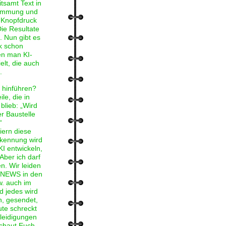
itsamt Text in
timmung und
 Knopfdruck
ie Resultate
. Nun gibt es
k schon
n man KI-
lt, die auch
.
s hinführen?
le, die in
lieb: „Wird
r Baustelle
“
eiern diese
rkennung wird
KI entwickeln,
Aber ich darf
n. Wir leiden
E NEWS in den
w. auch im
d jedes wird
n, gesendet,
ute schreckt
leidigungen
chaut Euch