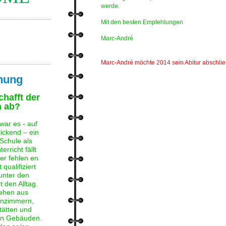
werde.
Mit den besten Empfehlungen
Marc-André
Marc-André möchte 2014 sein Abitur abschlie
nung
chafft der
h ab?
war es - auf
ickend – ein
Schule als
erricht fällt
er fehlen en
qualifiziert
unter den
 den Alltag.
tehen aus
enzimmern,
tätten und
en Gebäuden.