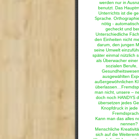
werden nur in Ausn
benutzt. Das Haupt
Unterrichts ist die 
Sprache. Orthographie
nötig - automatisch
gecheckt und beri
Unterschiedliche Fäche
den Einheiten nicht me
darum, den jungen M
seine Umwelt einzuführ
später einmal nützlich s
als Überwacher einer 
sozialen Berufe, 
Gesundheitswesen
ausgewählten Expe
außergewöhnlichen KI
überlassen…Fremdspr
man nicht, unsere – n
doch noch HANDYS de
übersetzen jedes Ge
Knopfdruck in jede 
Fremdsprac
Kann man das alles 
nennen?
Menschliche Kreativitä
sich auf die Weiterent