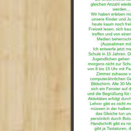
gleichen Anzahl wied
werden…
Wir haben erleben m
unsere Kinder und J
heute kaum noch freiw
Freizeit lesen, sich k
treffen und von ein
Medien beherrsch
(Ausnahmen mög
Ich entwerfe jetzt me
Schule in 15 Jahren. D
Jugendlichen gehen 
morgens nicht zur Schul
von 8 bis 15 Uhr mit Pa
Zimmer zuhause v
computerähnlichen Ge
Bildschirm. Alle 30 Mi
sich ein Fenster auf
und die Begrüßung für 
Aktivitäten erfolgt durc
Lehrer gibt es nicht m
müssen in der halben
das Gleiche tun u
persönlich durch Bot
Handschrift gibt es ni
gibt ja Tastaturen, 