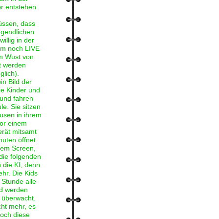
er entstehen
üssen, dass
ugendlichen
illig in der
aum noch LIVE
em Wust von
t werden
lich).
in Bild der
ie Kinder und
und fahren
e. Sie sitzen
usen in ihrem
or einem
rät mitsamt
nuten öffnet
 dem Screen,
die folgenden
h die KI, denn
ehr. Die Kids
 Stunde alle
nd werden
s überwacht.
cht mehr, es
doch diese