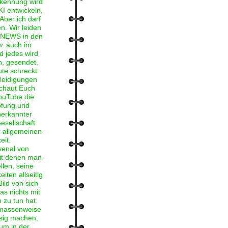
rkennung wird
KI entwickeln,
Aber ich darf
n. Wir leiden
E NEWS in den
w. auch im
d jedes wird
n, gesendet,
ute schreckt
leidigungen
chaut Euch
ouTube die
pfung und
nerkannter
Gesellschaft
r allgemeinen
eit.
rsenal von
mit denen man
ellen, seine
iten allseitig
ild von sich
as nichts mit
zu tun hat.
 massenweise
ssig machen,
um in der