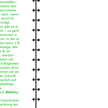
ahmefällen
medium des
gesprochene
 wird - wenn
 durch KI
chtigt.
r gibt es in
hr – es geht
enschen in
en, in der er
ein kann, z.B.
Anlage. Alle
z.B. im
, werden
rten mit
-Fähigkeiten
achen lernt
ennen wir sie
r Zukunft -
spräch auf
beliebige
he…
noch
Bildun
g
t beschränkt
wicklung der