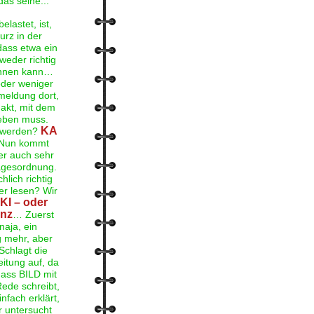
as seine...
lastet, ist,
urz in der
dass etwa ein
 weder richtig
echnen kann…
oder weniger
meldung dort,
Fakt, mit dem
eben muss.
KA
t werden?
Nun kommt
er auch sehr
Tagesordnung.
lich richtig
r lesen? Wir
KI
– oder
enz
… Zuerst
naja, ein
g mehr, aber
Schlagt die
eitung auf, da
dass BILD mit
Rede schreibt,
infach erklärt,
r untersucht