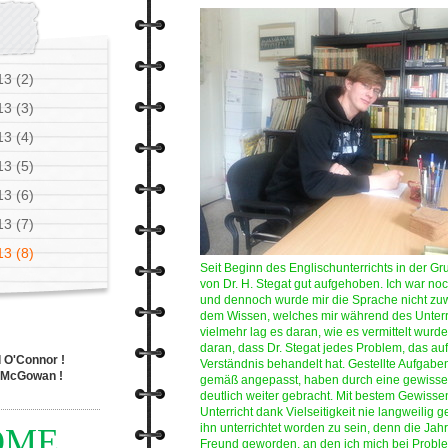
13 (2)
13 (3)
13 (4)
13 (5)
13 (6)
13 (7)
13 (8)
Seit Beginn des Englischunterrichts in der G
von Dr. H. Stegat gut aufgehoben. Ich war no
und dennoch wurde mir die Sprache nicht zuw
dem Wissen, welches mir während des Unterri
vielmehr lag es daran, wie es vermittelt wurd
daran, dass Dr. Stegat jedes Problem, das auft
 O'Connor !
Verständnis behandelt hat. Gestellte Aufga
e McGowan !
gemäß angepasst, haben durch eine gewisse S
deutlich weiter gebracht. Mit bestem Gewisse
Unterricht dank Vielseitigkeit nie langweilig g
ihn unterrichtet worden zu sein, denn die Jah
OME
Freund geworden, an den ich mich bei Prob