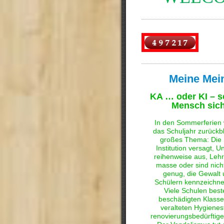
Meine Mei
KA … oder KI – s
Mensch sic
In den Sommerferien 
das Schuljahr zurückbl
großes Thema: Die 
Institution versagt, Unt
reihenweise aus, Lehr
masse oder sind nicht 
genug, die Gewalt 
Schülern kennzeichnet
Viele Schulen bes
beschädigten Klass
veralteten Hygienes
renovierungsbedürftig