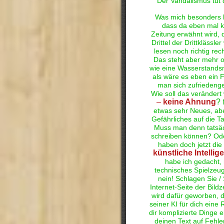
Der Vandalismus tut d
Was mich besonders be
dass da eben mal k
Zeitung erwähnt wird, 
Drittel der Drittklässler
lesen noch richtig r
Das steht aber mehr 
wie eine Wasserstands
als wäre es eben ein 
man sich zufriedeng
Wie soll das veränder
–
keine Ahnung
?
etwas sehr Neues, ab
Gefährliches auf die 
Muss man denn tatsäch
schreiben können? Ode
haben doch jetzt die
künstliche Intellig
habe ich gedacht, 
technisches Spielzeu
nein! Schlagen Sie / 
Internet-Seite der Bildz
wird dafür geworben, 
seiner KI für dich eine 
dir komplizierte Dinge e
deinen Text auf Fehle