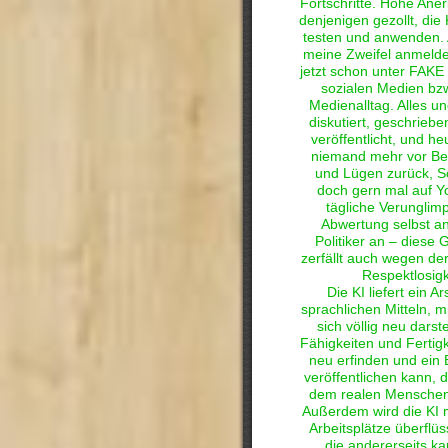
Fortschritte. Hohe Ane
denjenigen gezollt, die 
testen und anwenden. 
meine Zweifel anmelde
jetzt schon unter FAK
sozialen Medien bz
Medienalltag. Alles un
diskutiert, geschriebe
veröffentlicht, und he
niemand mehr vor Be
und Lügen zurück, S
doch gern mal auf Y
tägliche Verunglim
Abwertung selbst a
Politiker an – diese 
zerfällt auch wegen de
Respektlosigk
Die KI liefert ein A
sprachlichen Mitteln, 
sich völlig neu darst
Fähigkeiten und Fertigke
neu erfinden und ein B
veröffentlichen kann, d
dem realen Menschen 
Außerdem wird die KI
Arbeitsplätze überflü
die andererseits ka