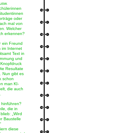
 usw.
chülerinnen
Studentinnen
orträge oder
nfach mal von
sen. Welcher
ch erkennen?
ir ein Freund
 im Internet
itsamt Text in
timmung und
 Knopfdruck
ie Resultate
. Nun gibt es
k schon
n man KI-
lt, die auch
.
s hinführen?
le, die in
lieb: „Wird
r Baustelle
“
eiern diese