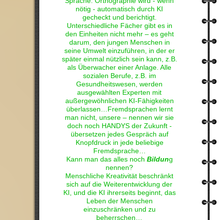
Sprache. Orthographie wird - wenn
nötig - automatisch durch KI
gecheckt und berichtigt.
Unterschiedliche Fächer gibt es in
den Einheiten nicht mehr – es geht
darum, den jungen Menschen in
seine Umwelt einzuführen, in der er
später einmal nützlich sein kann, z.B.
als Überwacher einer Anlage. Alle
sozialen Berufe, z.B. im
Gesundheitswesen, werden
ausgewählten Experten mit
außergewöhnlichen KI-Fähigkeiten
überlassen…Fremdsprachen lernt
man nicht, unsere – nennen wir sie
doch noch HANDYS der Zukunft -
übersetzen jedes Gespräch auf
Knopfdruck in jede beliebige
Fremdsprache…
Kann man das alles noch
Bildun
g
nennen?
Menschliche Kreativität beschränkt
sich auf die Weiterentwicklung der
KI, und die KI ihrerseits beginnt, das
Leben der Menschen
einzuschränken und zu
beherrschen…